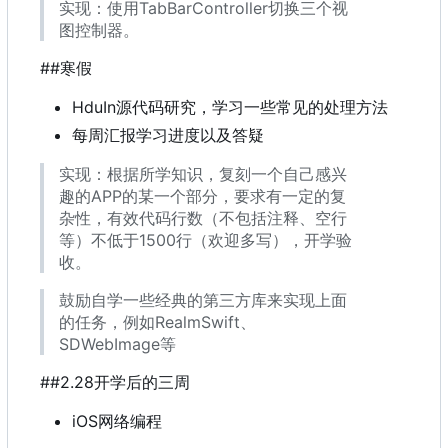
实现
：
使用TabBarController切换三个视
图控制器。
##寒假
HduIn源代码研究
，
学习一些常见的处理方法
每周汇报学习进度以及答疑
实现
：
根据所学知识
，
复刻一个自己感兴
趣的APP的某一个部分
，
要求有一定的复
杂性
，
有效代码行数
（
不包括注释、空行
等
）
不低于1500行
（
欢迎多写
）
，
开学验
收。
鼓励自学一些经典的第三方库来实现上面
的任务
，
例如RealmSwift、
SDWebImage等
##2.28开学后的三周
iOS网络编程