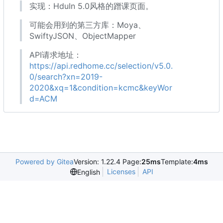
实现
：
HduIn 5.0风格的蹭课页面。
可能会用到的第三方库
：
Moya、
SwiftyJSON、ObjectMapper
API请求地址
：
https://api.redhome.cc/selection/v5.0.
0/search?xn=2019-
2020&xq=1&condition=kcmc&keyWor
d=ACM
Powered by Gitea
Version: 1.22.4 Page:
25ms
Template:
4ms
Licenses
API
English