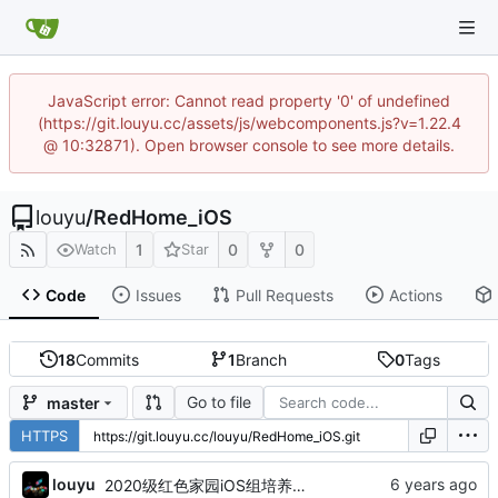
JavaScript error: Cannot read property '0' of undefined
(https://git.louyu.cc/assets/js/webcomponents.js?v=1.22.4
@ 10:32871). Open browser console to see more details.
louyu
/
RedHome_iOS
1
0
0
Watch
Star
Code
Issues
Pull Requests
Actions
18
Commits
1
Branch
0
Tags
Go to file
master
HTTPS
louyu
2020级红色家园iOS组培养计划 V1.2