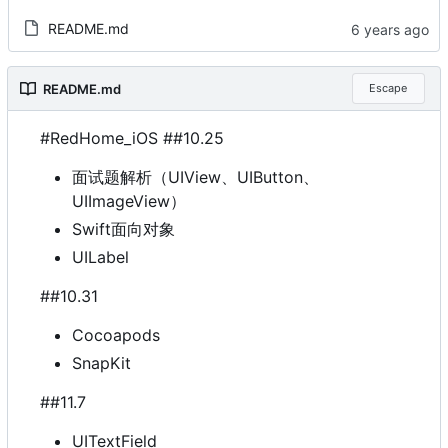
README.md
README.md
Escape
#RedHome_iOS ##10.25
面试题解析
（
UIView、UIButton、
UIImageView
）
Swift面向对象
UILabel
##10.31
Cocoapods
SnapKit
##11.7
UITextField