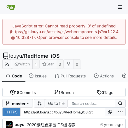
JavaScript error: Cannot read property '0' of undefined
(https://git.louyu.cc/assets/js/webcomponents.js?v=1.22.4
@ 10:32871). Open browser console to see more details.
louyu
/
RedHome_iOS
1
0
0
Watch
Star
Code
Issues
Pull Requests
Actions
18
Commits
1
Branch
0
Tags
Go to file
master
HTTPS
louyu
2020级红色家园iOS组培养计划 V1.2