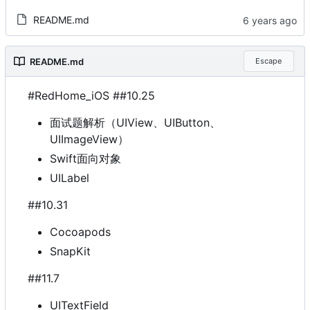
README.md
README.md
Escape
#RedHome_iOS ##10.25
面试题解析
（
UIView、UIButton、
UIImageView
）
Swift面向对象
UILabel
##10.31
Cocoapods
SnapKit
##11.7
UITextField