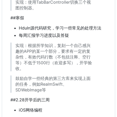
实现
：
使用TabBarController切换三个视
图控制器。
##寒假
HduIn源代码研究
，
学习一些常见的处理方法
每周汇报学习进度以及答疑
实现
：
根据所学知识
，
复刻一个自己感兴
趣的APP的某一个部分
，
要求有一定的复
杂性
，
有效代码行数
（
不包括注释、空行
等
）
不低于1500行
（
欢迎多写
）
，
开学验
收。
鼓励自学一些经典的第三方库来实现上面
的任务
，
例如RealmSwift、
SDWebImage等
##2.28开学后的三周
iOS网络编程