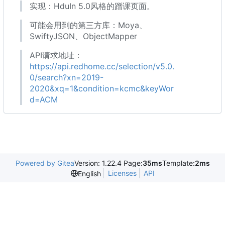
实现
：
HduIn 5.0风格的蹭课页面。
可能会用到的第三方库
：
Moya、
SwiftyJSON、ObjectMapper
API请求地址
：
https://api.redhome.cc/selection/v5.0.
0/search?xn=2019-
2020&xq=1&condition=kcmc&keyWor
d=ACM
Powered by Gitea
Version: 1.22.4 Page:
35ms
Template:
2ms
Licenses
API
English